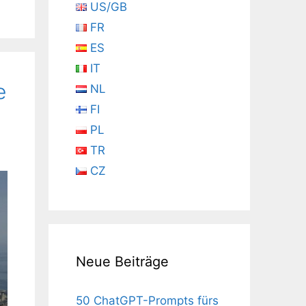
US/GB
FR
ES
IT
e
NL
FI
PL
TR
CZ
Neue Beiträge
50 ChatGPT-Prompts fürs