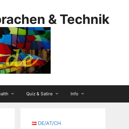
prachen & Technik
alth
Quiz & Satire
Info
DE/AT/CH