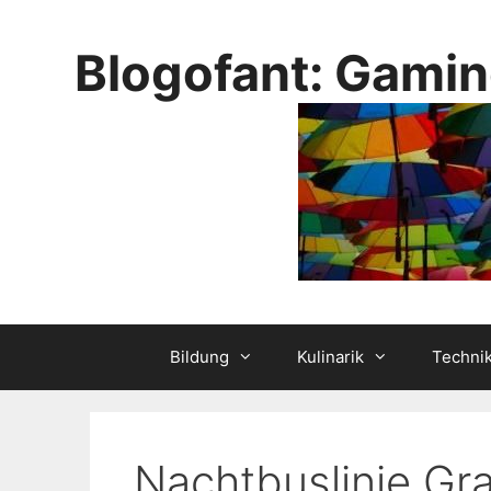
Skip
to
Blogofant: Gamin
content
Bildung
Kulinarik
Techni
Nachtbuslinie Gr