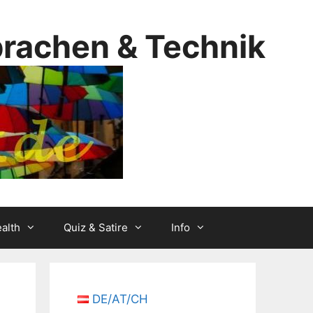
prachen & Technik
alth
Quiz & Satire
Info
DE/AT/CH