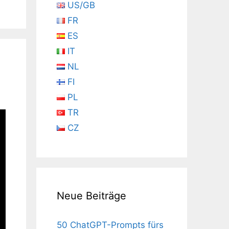
US/GB
FR
ES
IT
NL
FI
PL
TR
CZ
Neue Beiträge
50 ChatGPT-Prompts fürs