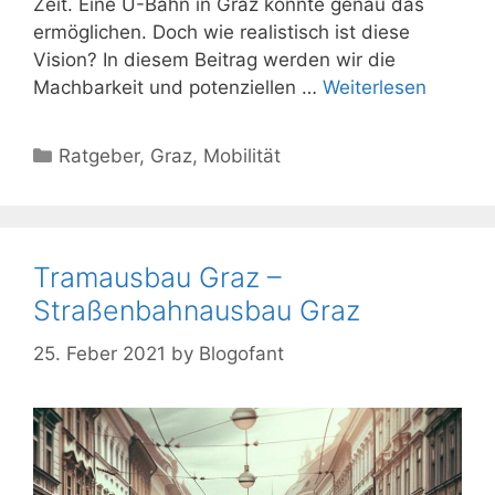
Zeit. Eine U-Bahn in Graz könnte genau das
ermöglichen. Doch wie realistisch ist diese
Vision? In diesem Beitrag werden wir die
Machbarkeit und potenziellen …
Weiterlesen
Kategorien
Ratgeber
,
Graz
,
Mobilität
Tramausbau Graz –
Straßenbahnausbau Graz
25. Feber 2021
by
Blogofant