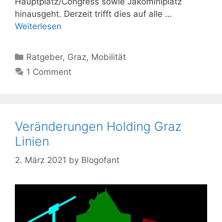
Hauptplatz/Congress sowie Jakominiplatz
hinausgeht. Derzeit trifft dies auf alle …
Weiterlesen
Kategorien
Ratgeber
,
Graz
,
Mobilität
1 Comment
Veränderungen Holding Graz
Linien
2. März 2021
by
Blogofant