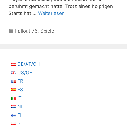
berühmt gemacht hatte. Trotz eines holprigen
Starts hat …
Weiterlesen
Kategorien
Fallout 76
,
Spiele
DE/AT/CH
US/GB
FR
ES
IT
NL
FI
PL