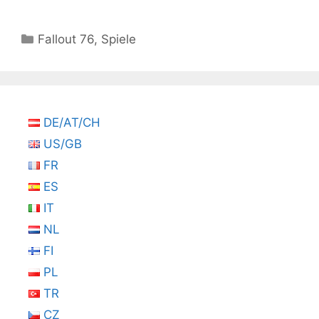
Kategorien
Fallout 76
,
Spiele
DE/AT/CH
US/GB
FR
ES
IT
NL
FI
PL
TR
CZ