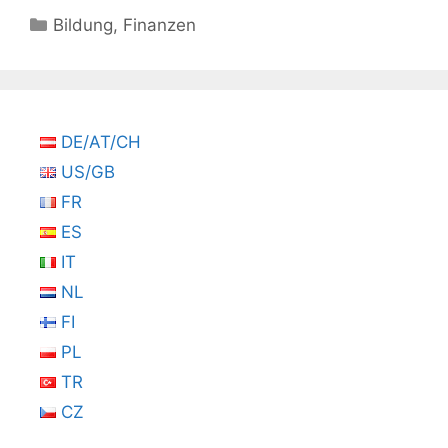
Kategorien
Bildung
,
Finanzen
DE/AT/CH
US/GB
FR
ES
IT
NL
FI
PL
TR
CZ