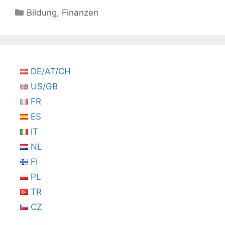
Kategorien
Bildung
,
Finanzen
DE/AT/CH
US/GB
FR
ES
IT
NL
FI
PL
TR
CZ