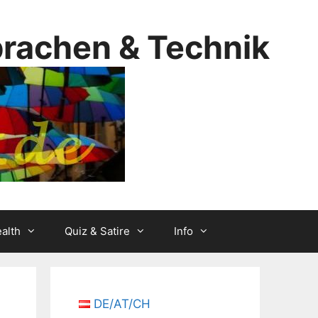
prachen & Technik
alth
Quiz & Satire
Info
DE/AT/CH