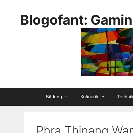
Skip
to
Blogofant: Gamin
content
Bildung
Kulinarik
Techni
Phra Thinang Wa