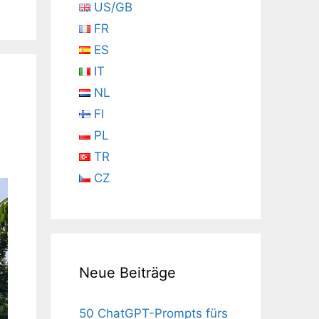
US/GB
FR
ES
IT
NL
FI
PL
TR
CZ
Neue Beiträge
50 ChatGPT-Prompts fürs