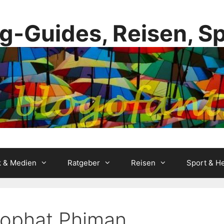
g-Guides, Reisen, S
k & Medien
Ratgeber
Reisen
Sport & He
rophat Phiman