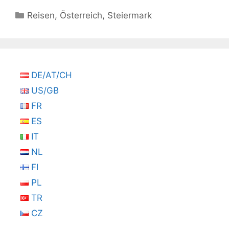
Kategorien
Reisen
,
Österreich
,
Steiermark
DE/AT/CH
US/GB
FR
ES
IT
NL
FI
PL
TR
CZ