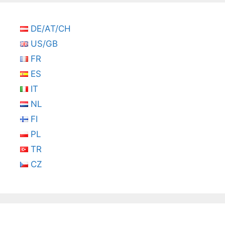
DE/AT/CH
US/GB
FR
ES
IT
NL
FI
PL
TR
CZ