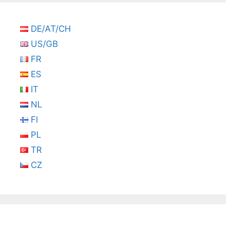
DE/AT/CH
US/GB
FR
ES
IT
NL
FI
PL
TR
CZ