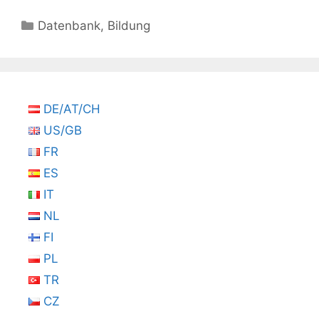
Kategorien
Datenbank
,
Bildung
DE/AT/CH
US/GB
FR
ES
IT
NL
FI
PL
TR
CZ