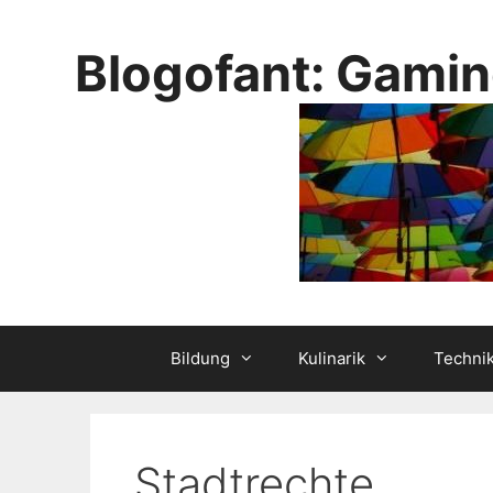
Skip
to
Blogofant: Gamin
content
Bildung
Kulinarik
Techni
Stadtrechte