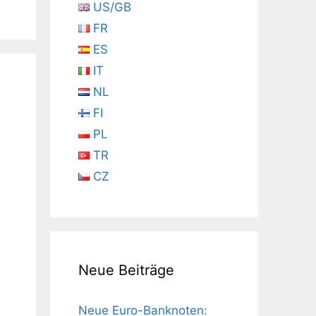
US/GB
FR
ES
IT
NL
FI
PL
TR
CZ
Neue Beiträge
Neue Euro-Banknoten: