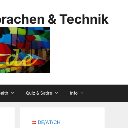
prachen & Technik
alth
Quiz & Satire
Info
DE/AT/CH