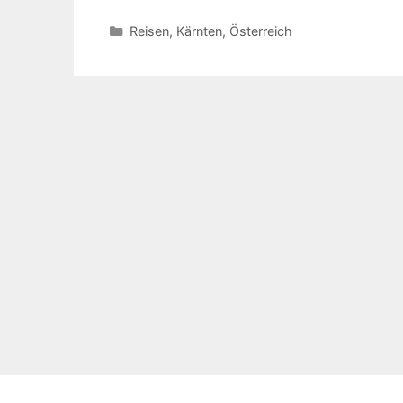
Kategorien
Reisen
,
Kärnten
,
Österreich