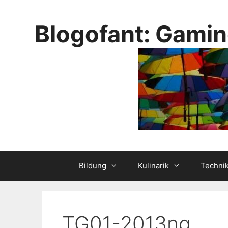
Skip
to
Blogofant: Gamin
content
Bildung
Kulinarik
Techni
TG01-2013ng