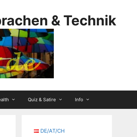
prachen & Technik
alth
Quiz & Satire
Info
DE/AT/CH