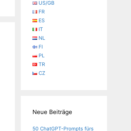
US/GB
FR
ES
IT
NL
FI
PL
TR
CZ
Neue Beiträge
50 ChatGPT-Prompts fürs