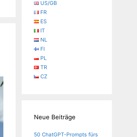
US/GB
FR
ES
IT
NL
FI
PL
TR
CZ
Neue Beiträge
50 ChatGPT-Prompts fürs