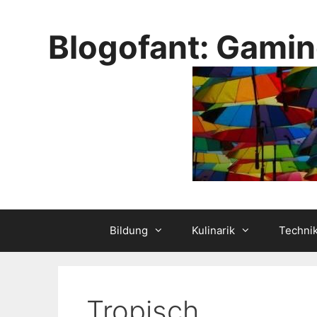
Skip
to
Blogofant: Gamin
content
Bildung
Kulinarik
Techni
Tropisch