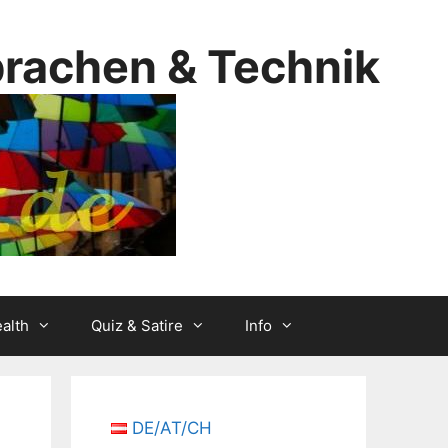
prachen & Technik
alth
Quiz & Satire
Info
DE/AT/CH