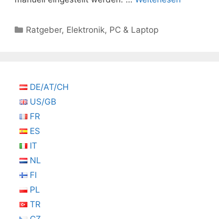
Kategorien
Ratgeber
,
Elektronik
,
PC & Laptop
DE/AT/CH
US/GB
FR
ES
IT
NL
FI
PL
TR