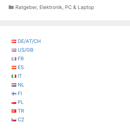
Kategorien
Ratgeber
,
Elektronik
,
PC & Laptop
DE/AT/CH
US/GB
FR
ES
IT
NL
FI
PL
TR
CZ