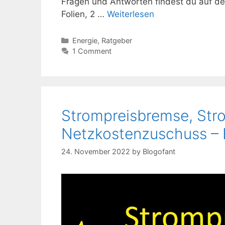
Fragen und Antworten findest du auf de
Folien, 2 …
Weiterlesen
Kategorien
Energie
,
Ratgeber
1 Comment
Strompreisbremse, Str
Netzkostenzuschuss – 
24. November 2022
by
Blogofant