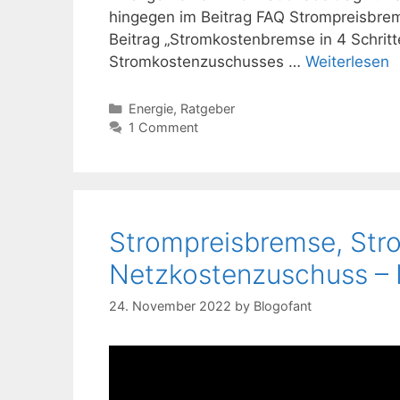
hingegen im Beitrag FAQ Strompreisbrem
Beitrag „Stromkostenbremse in 4 Schrit
Stromkostenzuschusses …
Weiterlesen
Kategorien
Energie
,
Ratgeber
1 Comment
Strompreisbremse, Str
Netzkostenzuschuss – 
24. November 2022
by
Blogofant