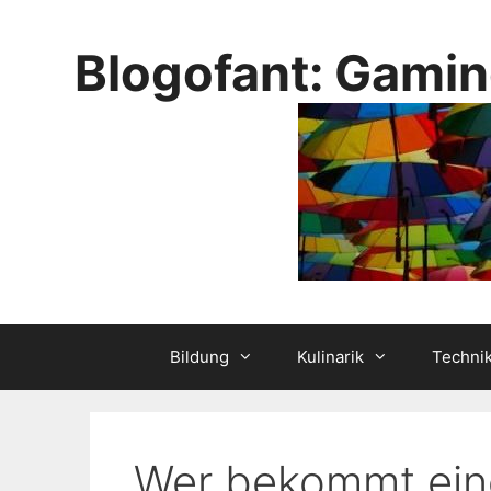
Skip
to
Blogofant: Gamin
content
Bildung
Kulinarik
Techni
Wer bekommt ein