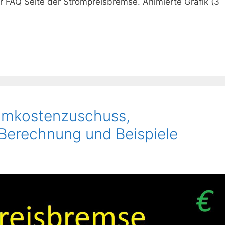
r FAQ Seite der Strompreisbremse. Animierte Grafik (3
omkostenzuschuss,
Berechnung und Beispiele