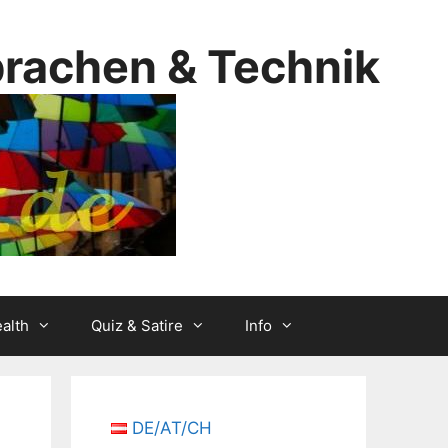
prachen & Technik
alth
Quiz & Satire
Info
DE/AT/CH