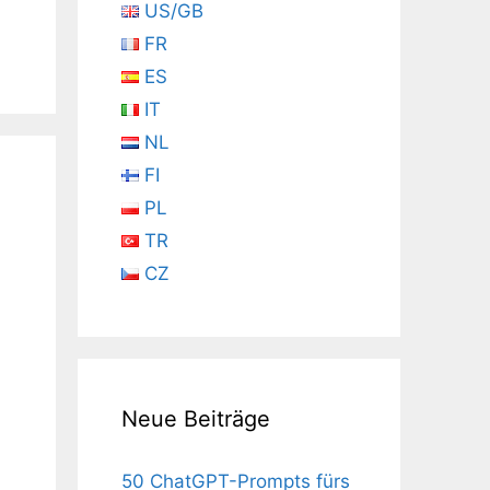
US/GB
FR
ES
IT
NL
FI
PL
TR
CZ
Neue Beiträge
50 ChatGPT-Prompts fürs