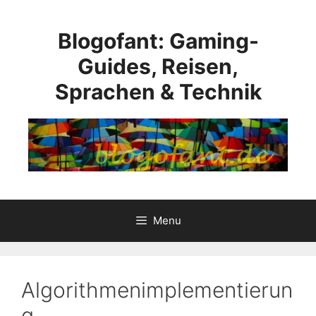
Skip
to
Blogofant: Gaming-
content
Guides, Reisen,
Sprachen & Technik
Menu
Algorithmenimplementierun
g