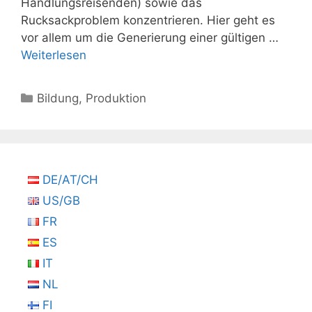
Handlungsreisenden) sowie das
Rucksackproblem konzentrieren. Hier geht es
vor allem um die Generierung einer gültigen …
Weiterlesen
Kategorien
Bildung
,
Produktion
DE/AT/CH
US/GB
FR
ES
IT
NL
FI