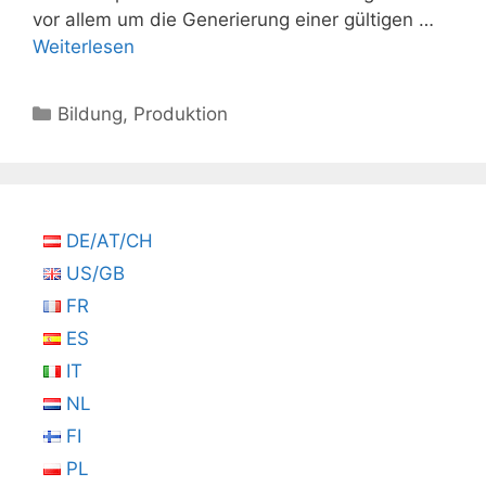
vor allem um die Generierung einer gültigen …
Weiterlesen
Kategorien
Bildung
,
Produktion
DE/AT/CH
US/GB
FR
ES
IT
NL
FI
PL