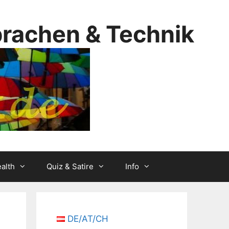
prachen & Technik
alth
Quiz & Satire
Info
DE/AT/CH