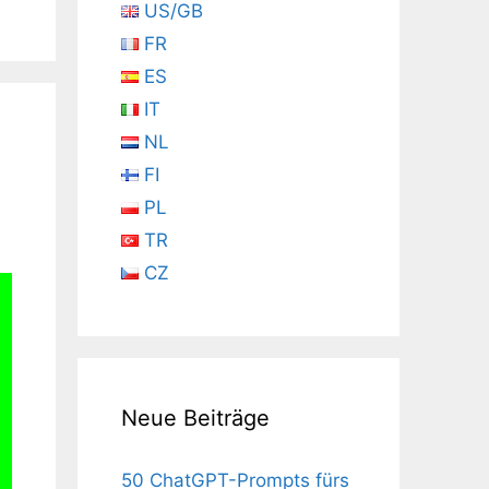
US/GB
FR
ES
IT
NL
FI
PL
TR
CZ
Neue Beiträge
50 ChatGPT-Prompts fürs