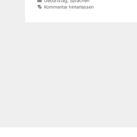
Kategorien
Geburtstag
,
Sprachen
Kommentar hinterlassen