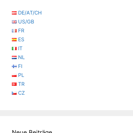
DE/AT/CH
US/GB
FR
ES
IT
NL
FI
PL
TR
CZ
Neue Beiträge