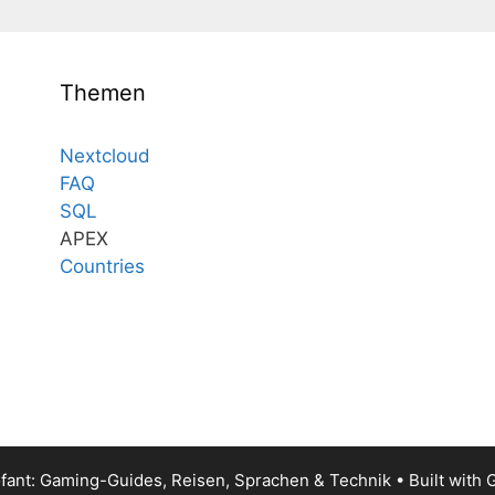
Themen
Nextcloud
FAQ
SQL
APEX
Countries
fant: Gaming-Guides, Reisen, Sprachen & Technik
• Built with
G