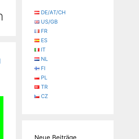
h
DE/AT/CH
US/GB
FR
ES
IT
u
NL
FI
PL
TR
CZ
Neue Beiträge