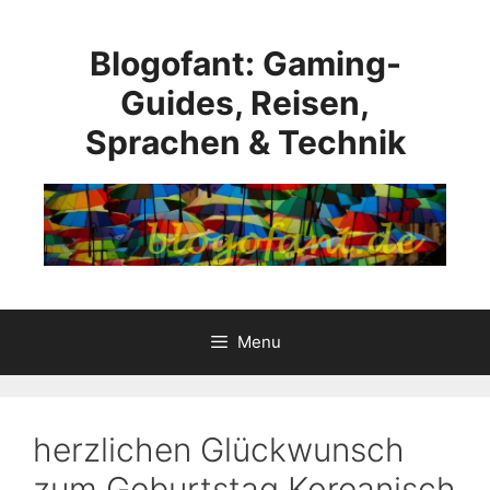
Skip
to
Blogofant: Gaming-
content
Guides, Reisen,
Sprachen & Technik
Menu
herzlichen Glückwunsch
zum Geburtstag Koreanisch