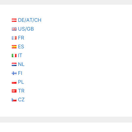
DE/AT/CH
US/GB
FR
ES
IT
NL
FI
PL
TR
CZ