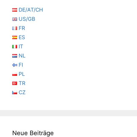
DE/AT/CH
US/GB
FR
ES
IT
NL
FI
PL
TR
CZ
Neue Beiträge