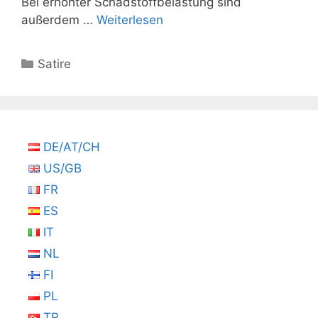
Bei erhöhter Schadstoffbelastung sind
außerdem …
Weiterlesen
Kategorien
Satire
DE/AT/CH
US/GB
FR
ES
IT
NL
FI
PL
TR