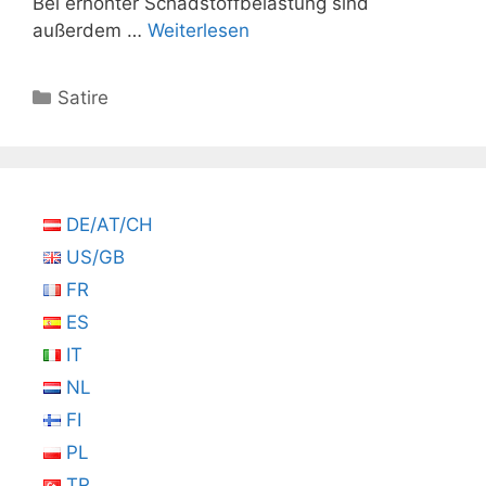
Bei erhöhter Schadstoffbelastung sind
außerdem …
Weiterlesen
Kategorien
Satire
DE/AT/CH
US/GB
FR
ES
IT
NL
FI
PL
TR