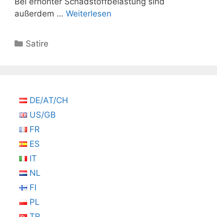
Bei erhöhter Schadstoffbelastung sind
außerdem …
Weiterlesen
Kategorien
Satire
DE/AT/CH
US/GB
FR
ES
IT
NL
FI
PL
TR