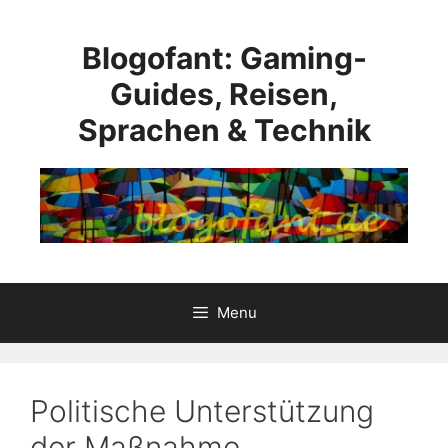
Skip
to
Blogofant: Gaming-
content
Guides, Reisen,
Sprachen & Technik
Menu
Politische Unterstützung
der Maßnahme