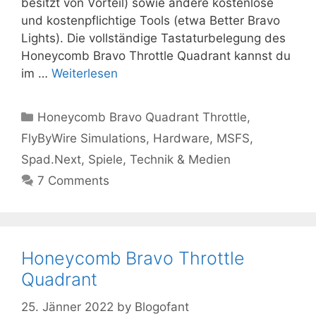
besitzt von Vorteil) sowie andere kostenlose
und kostenpflichtige Tools (etwa Better Bravo
Lights). Die vollständige Tastaturbelegung des
Honeycomb Bravo Throttle Quadrant kannst du
im …
Weiterlesen
Kategorien
Honeycomb Bravo Quadrant Throttle
,
FlyByWire Simulations
,
Hardware
,
MSFS
,
Spad.Next
,
Spiele
,
Technik & Medien
7 Comments
Honeycomb Bravo Throttle
Quadrant
25. Jänner 2022
by
Blogofant