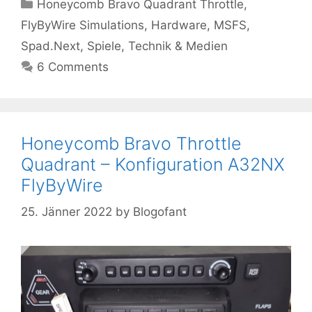
Kategorien
Honeycomb Bravo Quadrant Throttle
,
FlyByWire Simulations
,
Hardware
,
MSFS
,
Spad.Next
,
Spiele
,
Technik & Medien
6 Comments
Honeycomb Bravo Throttle
Quadrant – Konfiguration A32NX
FlyByWire
25. Jänner 2022
by
Blogofant