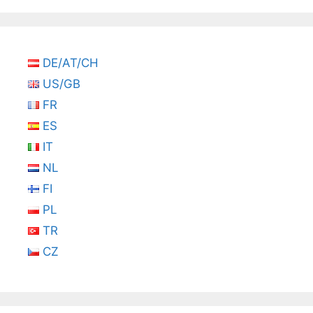
DE/AT/CH
US/GB
FR
ES
IT
NL
FI
PL
TR
CZ