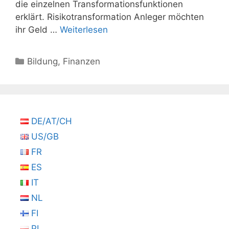
die einzelnen Transformationsfunktionen
erklärt. Risikotransformation Anleger möchten
ihr Geld …
Weiterlesen
Kategorien
Bildung
,
Finanzen
DE/AT/CH
US/GB
FR
ES
IT
NL
FI
PL