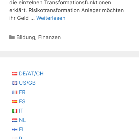
die einzelnen Transformationsfunktionen
erklärt. Risikotransformation Anleger möchten
ihr Geld …
Weiterlesen
Kategorien
Bildung
,
Finanzen
DE/AT/CH
US/GB
FR
ES
IT
NL
FI
PL