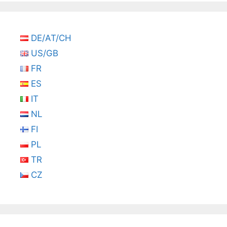
DE/AT/CH
US/GB
FR
ES
IT
NL
FI
PL
TR
CZ