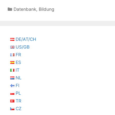
Kategorien
Datenbank
,
Bildung
DE/AT/CH
US/GB
FR
ES
IT
NL
FI
PL
TR
CZ