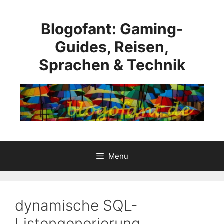
Skip
to
Blogofant: Gaming-
content
Guides, Reisen,
Sprachen & Technik
Menu
dynamische SQL-
Listengenerierung