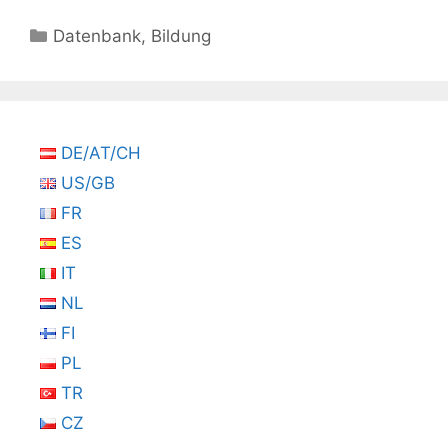
Kategorien
Datenbank
,
Bildung
DE/AT/CH
US/GB
FR
ES
IT
NL
FI
PL
TR
CZ