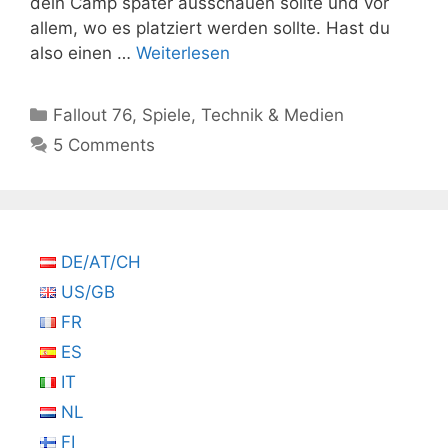
dein Camp später ausschauen sollte und vor
allem, wo es platziert werden sollte. Hast du
also einen …
Weiterlesen
Kategorien
Fallout 76
,
Spiele
,
Technik & Medien
5 Comments
DE/AT/CH
US/GB
FR
ES
IT
NL
FI