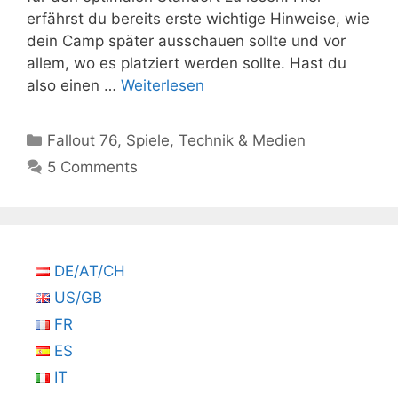
erfährst du bereits erste wichtige Hinweise, wie
dein Camp später ausschauen sollte und vor
allem, wo es platziert werden sollte. Hast du
also einen …
Weiterlesen
Kategorien
Fallout 76
,
Spiele
,
Technik & Medien
5 Comments
DE/AT/CH
US/GB
FR
ES
IT