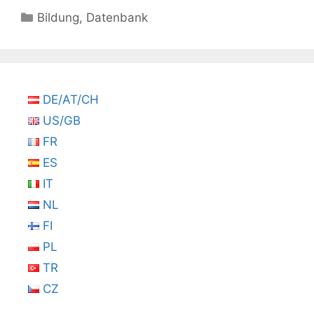
Kategorien
Bildung
,
Datenbank
DE/AT/CH
US/GB
FR
ES
IT
NL
FI
PL
TR
CZ