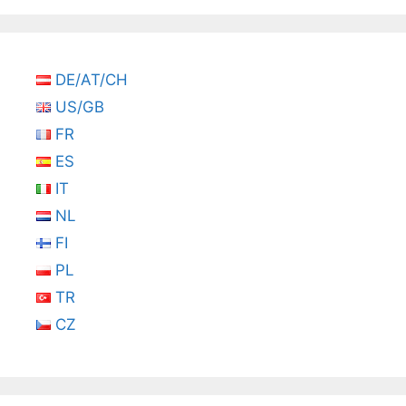
DE/AT/CH
US/GB
FR
ES
IT
NL
FI
PL
TR
CZ