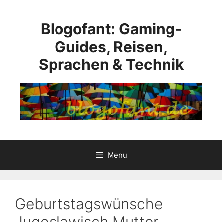
Skip
to
Blogofant: Gaming-
content
Guides, Reisen,
Sprachen & Technik
Menu
Geburtstagswünsche
Jugoslawisch Mutter