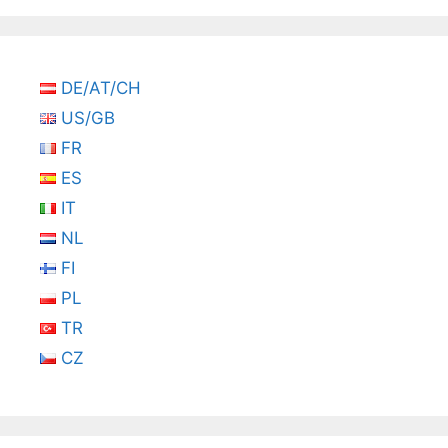
DE/AT/CH
US/GB
FR
ES
IT
NL
FI
PL
TR
CZ