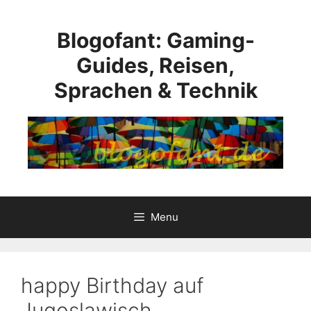
Skip
to
Blogofant: Gaming-
content
Guides, Reisen,
Sprachen & Technik
Menu
happy Birthday auf
Jugoslawisch