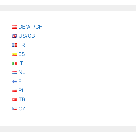
DE/AT/CH
US/GB
FR
ES
IT
NL
FI
PL
TR
CZ