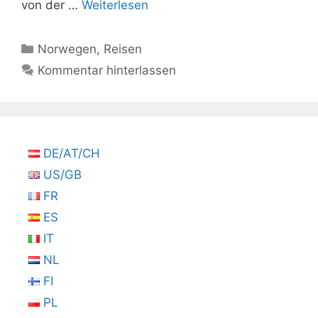
von der …
Weiterlesen
Kategorien
Norwegen
,
Reisen
Kommentar hinterlassen
DE/AT/CH
US/GB
FR
ES
IT
NL
FI
PL