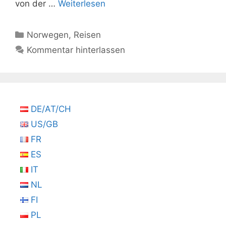
von der …
Weiterlesen
Kategorien
Norwegen
,
Reisen
Kommentar hinterlassen
DE/AT/CH
US/GB
FR
ES
IT
NL
FI
PL