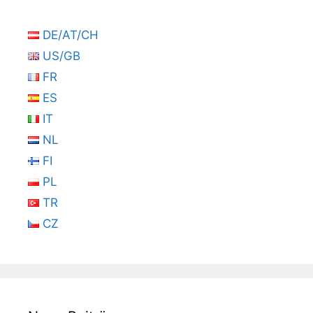
DE/AT/CH
US/GB
FR
ES
IT
NL
FI
PL
TR
CZ