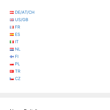
DE/AT/CH
US/GB
FR
ES
IT
NL
FI
PL
TR
CZ