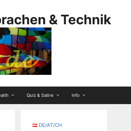
prachen & Technik
alth
Quiz & Satire
Info
DE/AT/CH