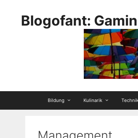
Skip
to
Blogofant: Gamin
content
Bildung
Kulinarik
Techni
Management