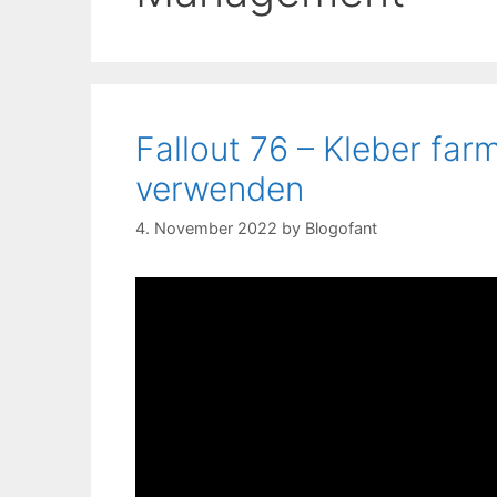
Fallout 76 – Kleber far
verwenden
4. November 2022
by
Blogofant