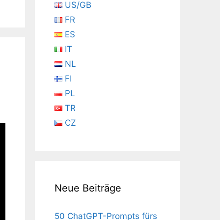
US/GB
FR
ES
IT
NL
FI
PL
TR
CZ
Neue Beiträge
50 ChatGPT-Prompts fürs