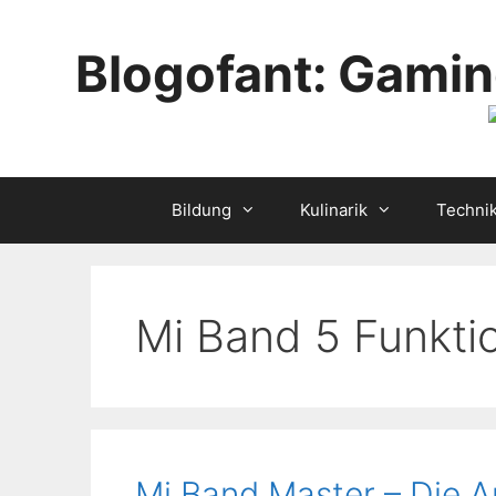
Skip
to
Blogofant: Gamin
content
Bildung
Kulinarik
Techni
Mi Band 5 Funkti
Mi Band Master – Die A