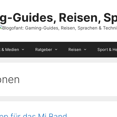
g-Guides, Reisen, S
k & Medien
Ratgeber
Reisen
Sport & He
onen
pp für das Mi Band