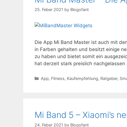
25. Feber 2021
by
Blogofant
Die App Mi Band Master ist auch mit de
in Farben gehalten und besitzt einige ne
zu haben und bietet somit ein ausgezei
hat derzeit stark preislich nachgelasse
Kategorien
App
,
Fitness
,
Kaufempfehlung
,
Ratgeber
,
Sma
Mi Band 5 – Xiaomi’s n
24. Feber 2021
by
Blogofant