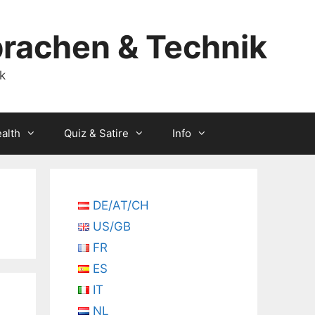
prachen & Technik
alth
Quiz & Satire
Info
DE/AT/CH
US/GB
FR
ES
IT
NL