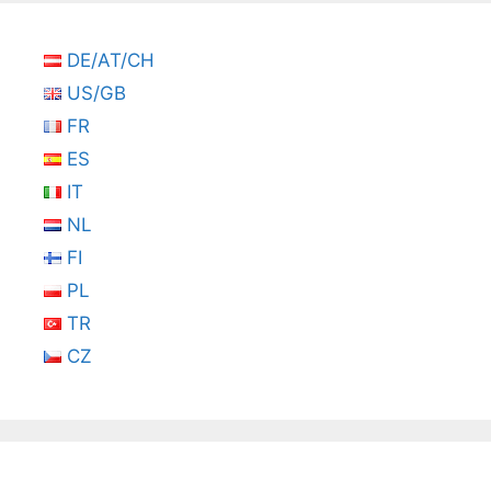
DE/AT/CH
US/GB
FR
ES
IT
NL
FI
PL
TR
CZ