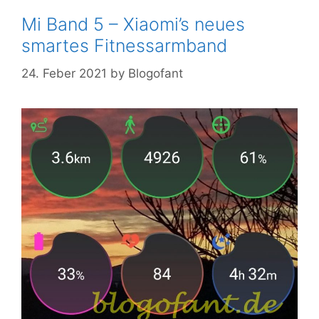
Mi Band 5 – Xiaomi’s neues
smartes Fitnessarmband
24. Feber 2021
by
Blogofant