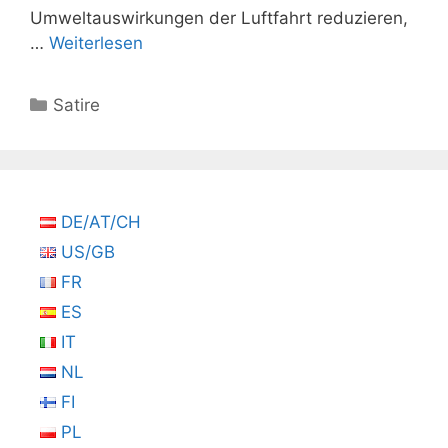
Umweltauswirkungen der Luftfahrt reduzieren,
…
Weiterlesen
Kategorien
Satire
DE/AT/CH
US/GB
FR
ES
IT
NL
FI
PL