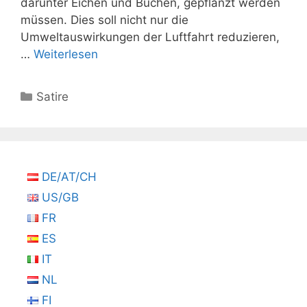
darunter Eichen und Buchen, gepflanzt werden
müssen. Dies soll nicht nur die
Umweltauswirkungen der Luftfahrt reduzieren,
…
Weiterlesen
Kategorien
Satire
DE/AT/CH
US/GB
FR
ES
IT
NL
FI