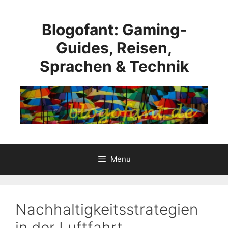
Skip
to
Blogofant: Gaming-
content
Guides, Reisen,
Sprachen & Technik
Menu
Nachhaltigkeitsstrategien
in der Luftfahrt