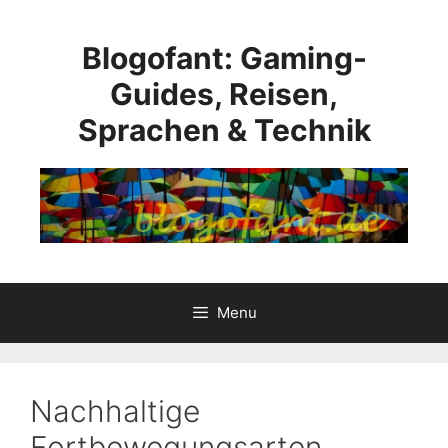
Skip
to
Blogofant: Gaming-
content
Guides, Reisen,
Sprachen & Technik
Menu
Nachhaltige
Fortbewegungsarten