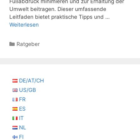
Fußabdruck minimieren und zur Erhaltung der
Umwelt beitragen. Dieser umfassende
Leitfaden bietet praktische Tipps und …
Weiterlesen
Kategorien
Ratgeber
DE/AT/CH
US/GB
FR
ES
IT
NL
FI